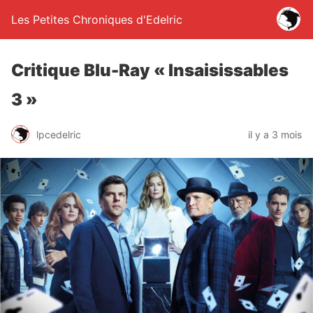
Les Petites Chroniques d'Edelric
Critique Blu-Ray « Insaisissables
3 »
lpcedelric
il y a 3 mois