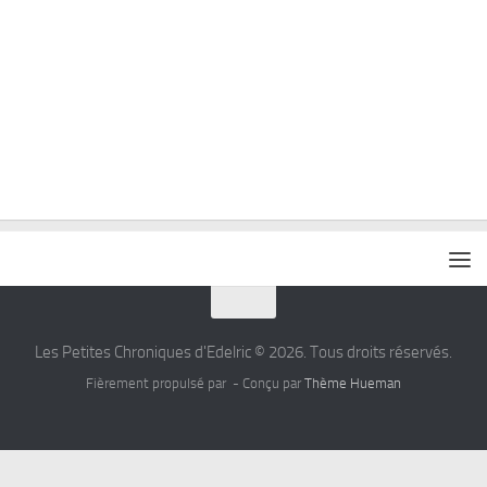
Les Petites Chroniques d'Edelric © 2026. Tous droits réservés.
Fièrement propulsé par
- Conçu par
Thème Hueman