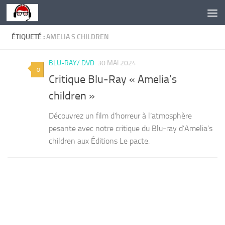
Skip to content
ÉTIQUETÉ :
AMELIA S CHILDREN
BLU-RAY/ DVD
30 MAI 2024
0
Critique Blu-Ray « Amelia’s
children »
Découvrez un film d’horreur à l’atmosphère
pesante avec notre critique du Blu-ray d’Amelia’s
children aux Éditions Le pacte.