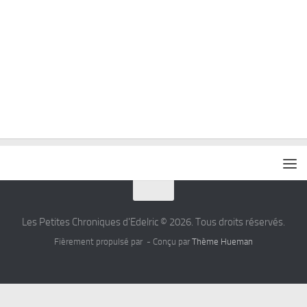
Les Petites Chroniques d'Edelric © 2026. Tous droits réservés.
Fièrement propulsé par
- Conçu par
Thème Hueman