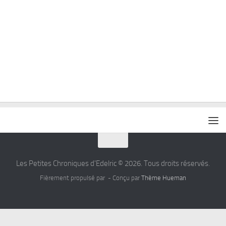
Les Petites Chroniques d'Edelric © 2026. Tous droits réservés.
Fièrement propulsé par
- Conçu par
Thème Hueman