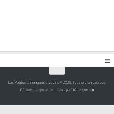
Les Petites Chroniques d'Edelric © 2026. Tous droits réservés.
Fièrement propulsé par
- Conçu par
Thème Hueman