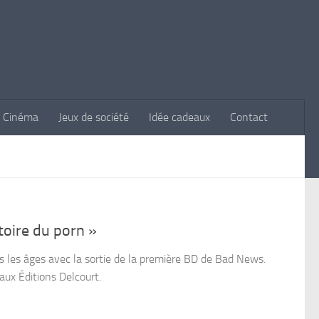
Cinéma
Jeux de société
Idée cadeaux
Contact
toire du porn »
rs les âges avec la sortie de la première BD de Bad News.
ux Éditions Delcourt.