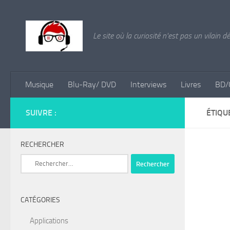
Skip to content
Le site où la curiosité n'est pas un vilain d
Musique
Blu-Ray/ DVD
Interviews
Livres
BD/
SUIVRE :
ÉTIQU
RECHERCHER
Rechercher :
CATÉGORIES
Applications