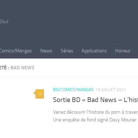
éfaut
Comics/Mangas
News
Séries
Applications
Horreur
ETÉ :
BAD NEWS
BD/COMICS/MANGAS
13 JUILLET 2021
0
Sortie BD « Bad News – L’his
Venez découvrir l’histoire du porn à trave
Une enquête de fond signé Davy Mourier a