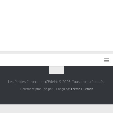
Les Petites Chroniques d'Edelric © 2026. Tous droits réservés.
Fièrement propulsé par
- Conçu par
Thème Hueman