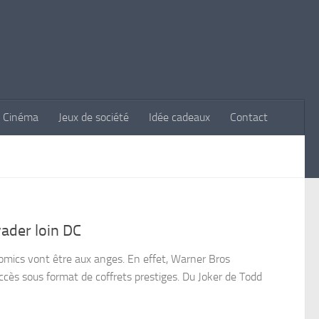
Cinéma
Jeux de société
Idée cadeaux
Contact
ader loin DC
omics vont être aux anges. En effet, Warner Bros
cès sous format de coffrets prestiges. Du Joker de Todd