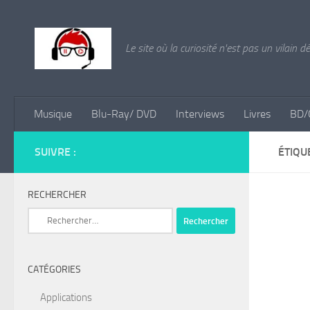
Skip to content
Le site où la curiosité n'est pas un vilain d
Musique
Blu-Ray/ DVD
Interviews
Livres
BD/
SUIVRE :
ÉTIQU
RECHERCHER
Rechercher :
CATÉGORIES
Applications