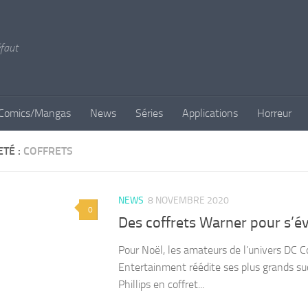
éfaut
Comics/Mangas
News
Séries
Applications
Horreur
ETÉ :
COFFRETS
NEWS
8 NOVEMBRE 2020
0
Des coffrets Warner pour s’év
Pour Noël, les amateurs de l’univers DC C
Entertainment réédite ses plus grands suc
Phillips en coffret...