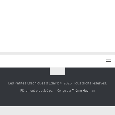
Les Petites Chroniques d'Edelric © 2026. Tous droits réservés.
Fièrement propulsé par
- Conçu par
Thème Hueman