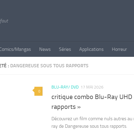
éfaut
Comics/Mangas
News
Séries
Applications
Horreur
ETÉ :
DANGEREUSE SOUS TOUS RAPPORTS
BLU-RAY/ DVD
17 MAI 2026
0
critique combo Blu-Ray UHD 
rapports »
Découvrez un film comme nuls autres au 
ray de Dangereuse sous tous rapports.