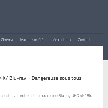
Cinéma
Jeux de société
Idée cadeaux
Contact
4K/ Blu-ray « Dangereuse sous tous
monde avec notre critique du combo Blu-ray UHD 4K/ Blu-