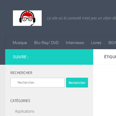
Skip to content
Le site où la curiosité n'est pas un vilain d
Musique
Blu-Ray/ DVD
Interviews
Livres
BD/
SUIVRE :
ÉTIQU
RECHERCHER
Rechercher :
CATÉGORIES
Applications