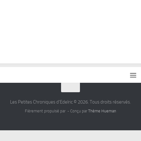
Les Petites Chroniques d'Edelric © 2026. Tous droits réservés.
Fièrement propulsé par
- Conçu par
Thème Hueman