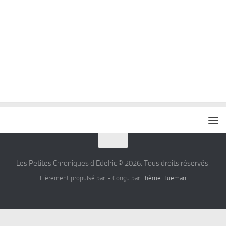
Les Petites Chroniques d'Edelric © 2026. Tous droits réservés.
Fièrement propulsé par
- Conçu par
Thème Hueman