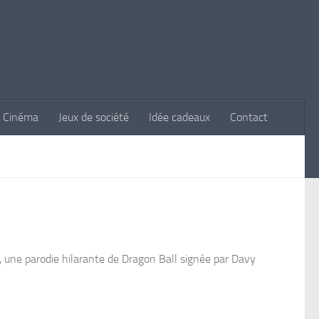
Cinéma
Jeux de société
Idée cadeaux
Contact
, une parodie hilarante de Dragon Ball signée par Davy