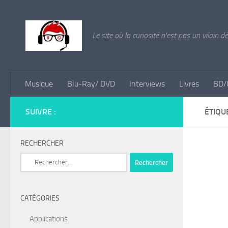
Skip to content
Le site où la curiosité n'est pas un vilain d
Musique
Blu-Ray/ DVD
Interviews
Livres
BD/
SUIVRE :
ÉTIQU
RECHERCHER
Rechercher :
CATÉGORIES
Applications