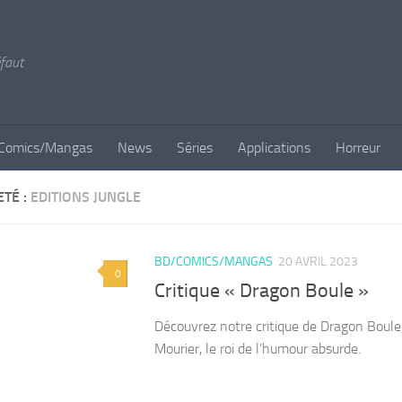
éfaut
Comics/Mangas
News
Séries
Applications
Horreur
ETÉ :
EDITIONS JUNGLE
BD/COMICS/MANGAS
20 AVRIL 2023
0
Critique « Dragon Boule »
Découvrez notre critique de Dragon Boule
Mourier, le roi de l’humour absurde.