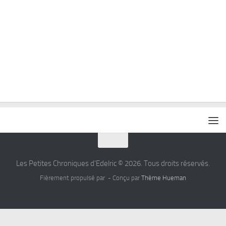
Les Petites Chroniques d'Edelric © 2026. Tous droits réservés.
Fièrement propulsé par
- Conçu par
Thème Hueman