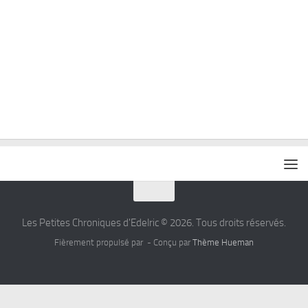
Les Petites Chroniques d'Edelric © 2026. Tous droits réservés.
Fièrement propulsé par
- Conçu par
Thème Hueman