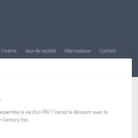
Cinéma
Jeux de société
Idée cadeaux
Contact
»
ssemble la vie d’un PNJ ? Venez le découvrir avec la
h Century Fox.