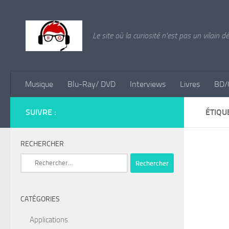
Skip to content
Le site où la curiosité n'est pas un vilain d
Musique
Blu-Ray/ DVD
Interviews
Livres
BD/
SUIVRE :
ÉTIQU
RECHERCHER
Rechercher :
CATÉGORIES
Applications