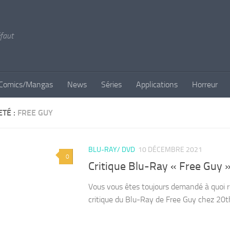
éfaut
Comics/Mangas
News
Séries
Applications
Horreur
ETÉ :
FREE GUY
BLU-RAY/ DVD
10 DÉCEMBRE 2021
0
Critique Blu-Ray « Free Guy 
Vous vous êtes toujours demandé à quoi re
critique du Blu-Ray de Free Guy chez 20t