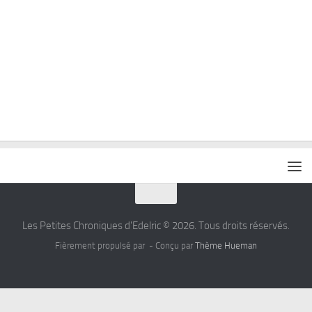
Les Petites Chroniques d'Edelric © 2026. Tous droits réservés.
Fièrement propulsé par
- Conçu par
Thème Hueman