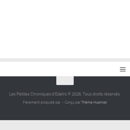
Les Petites Chroniques d'Edelric © 2026. Tous droits réservés.
Fièrement propulsé par
- Conçu par
Thème Hueman