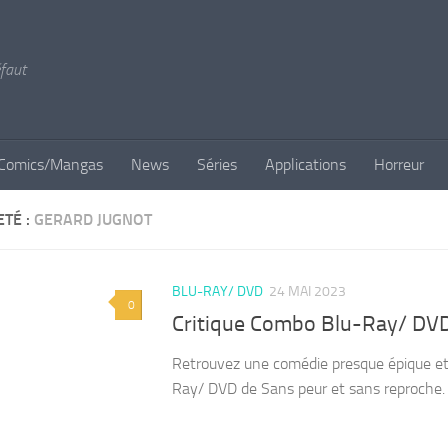
éfaut
Comics/Mangas
News
Séries
Applications
Horreur
ETÉ :
GERARD JUGNOT
BLU-RAY/ DVD
24 MAI 2023
0
Critique Combo Blu-Ray/ DVD
Retrouvez une comédie presque épique et 
Ray/ DVD de Sans peur et sans reproche.