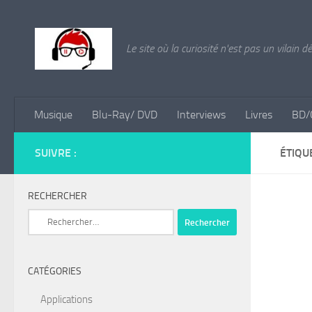
Skip to content
Le site où la curiosité n'est pas un vilain d
Musique
Blu-Ray/ DVD
Interviews
Livres
BD/
SUIVRE :
ÉTIQU
RECHERCHER
Rechercher :
CATÉGORIES
Applications