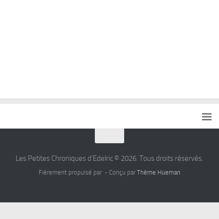
Les Petites Chroniques d'Edelric © 2026. Tous droits réservés.
Fièrement propulsé par
- Conçu par
Thème Hueman