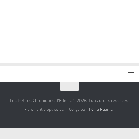
Les Petites Chroniques d'Edelric © 2026. Tous droits réservés.
Fièrement propulsé par
- Conçu par
Thème Hueman