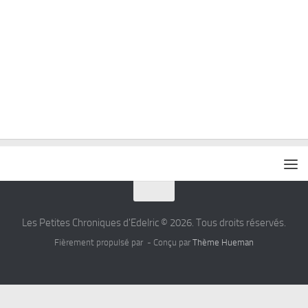
Les Petites Chroniques d'Edelric © 2026. Tous droits réservés.
Fièrement propulsé par
- Conçu par
Thème Hueman