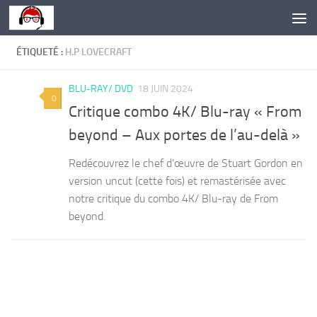
Skip to content
ÉTIQUETÉ :
H.P LOVECRAFT
BLU-RAY/ DVD
18 JUIN 2024
0
Critique combo 4K/ Blu-ray « From
beyond – Aux portes de l’au-delà »
Redécouvrez le chef d’œuvre de Stuart Gordon en
version uncut (cette fois) et remastérisée avec
notre critique du combo 4K/ Blu-ray de From
beyond.