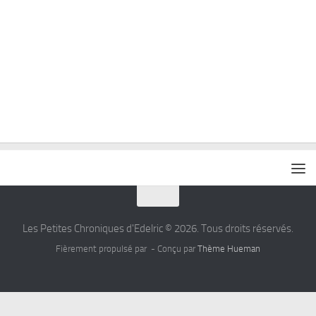
Les Petites Chroniques d'Edelric © 2026. Tous droits réservés.
Fièrement propulsé par
- Conçu par
Thème Hueman