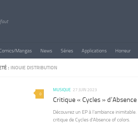
éfaut
Comics/Mangas
News
Séries
Applications
Horreur
ETÉ :
INOUIE DISTRIBUTION
MUSIQUE
27 JUIN 2023
0
Critique « Cycles » d’Absence 
Découvrez un EP à l’ambiance inimitable.
critique de Cycles d’Absence of colors.