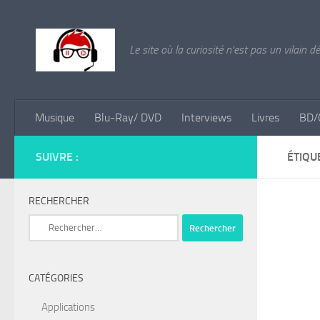
Skip to content
Le site où la curiosité n'est pas un vilain d
Musique
Blu-Ray/ DVD
Interviews
Livres
BD/
SUIVRE :
ÉTIQU
RECHERCHER
Rechercher :
CATÉGORIES
Applications