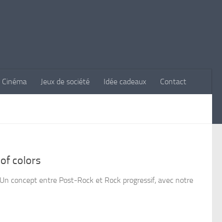
Cinéma
Jeux de société
Idée cadeaux
Contact
of colors
 Un concept entre Post-Rock et Rock progressif, avec notre