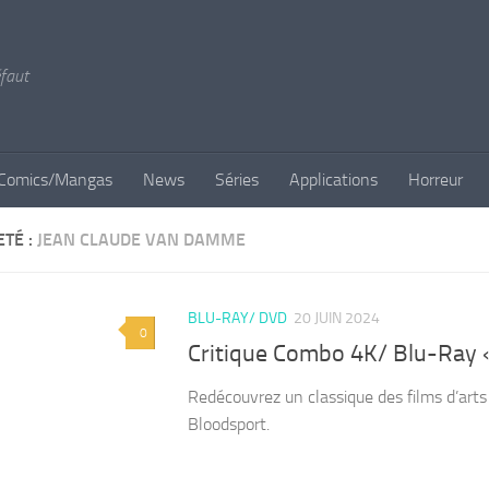
éfaut
Comics/Mangas
News
Séries
Applications
Horreur
ETÉ :
JEAN CLAUDE VAN DAMME
BLU-RAY/ DVD
20 JUIN 2024
0
Critique Combo 4K/ Blu-Ray 
Redécouvrez un classique des films d’art
Bloodsport.