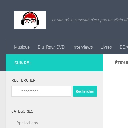
Skip to content
Le site où la curiosité n'est pas un vilain d
Musique
Blu-Ray/ DVD
Interviews
Livres
BD/
SUIVRE :
ÉTIQU
RECHERCHER
Rechercher :
CATÉGORIES
Applications