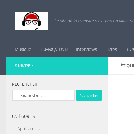
Skip to content
Le site où la curiosité n'est pas un vilain d
Musique
Blu-Ray/ DVD
Interviews
Livres
BD/
SUIVRE :
ÉTIQU
RECHERCHER
Rechercher :
CATÉGORIES
Applications