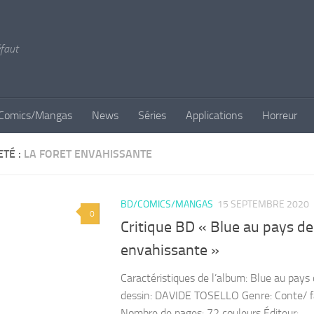
éfaut
Comics/Mangas
News
Séries
Applications
Horreur
ETÉ :
LA FORET ENVAHISSANTE
BD/COMICS/MANGAS
15 SEPTEMBRE 2020
0
Critique BD « Blue au pays d
envahissante »
Caractéristiques de l’album: Blue au pay
dessin: DAVIDE TOSELLO Genre: Conte/ fant
Nombre de pages: 72 couleurs Éditeur:...