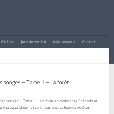
Cinéma
Jeux de société
Idée cadeaux
Contact
es songes – Tome 1 – La forêt
s des songes – Tome 1 – La forêt envahissante Scénario et
astique Classification: Tous publics (jeunes adultes)