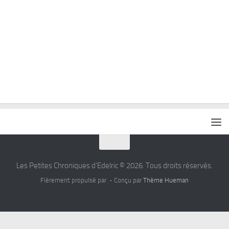
Les Petites Chroniques d'Edelric © 2026. Tous droits réservés.
Fièrement propulsé par
- Conçu par
Thème Hueman