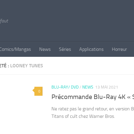
éfaut
Comics/Mangas
News
Séries
Applications
Horreur
ETÉ :
LOONEY TUNES
BLU-RAY/ DVD
/
NEWS
13 MAI 2021
0
Précommande Blu-Ray 4K « 
Ne ratez pas le grand retour, en version 
Titans of cult chez Warner Bros.