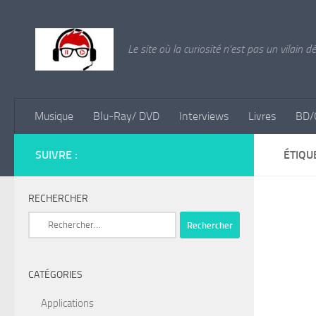
Skip to content
Le site où la curiosité n'est pas un vilain d
Musique
Blu-Ray/ DVD
Interviews
Livres
BD/
SUIVRE :
ÉTIQU
RECHERCHER
Rechercher :
CATÉGORIES
Applications