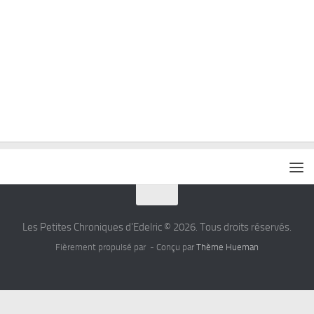
Les Petites Chroniques d'Edelric © 2026. Tous droits réservés.
Fièrement propulsé par
- Conçu par
Thème Hueman