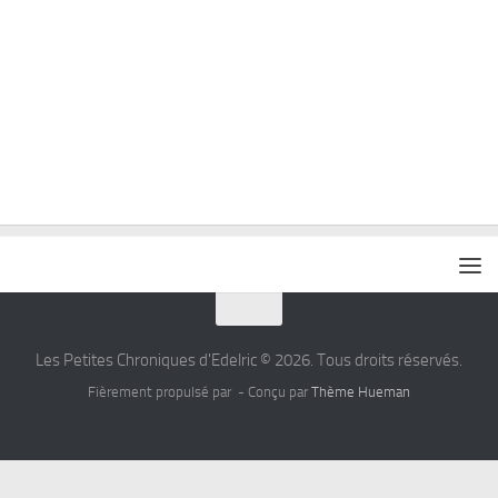
Les Petites Chroniques d'Edelric © 2026. Tous droits réservés.
Fièrement propulsé par
- Conçu par
Thème Hueman