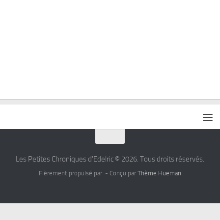
Les Petites Chroniques d'Edelric © 2026. Tous droits réservés.
Fièrement propulsé par
- Conçu par
Thème Hueman