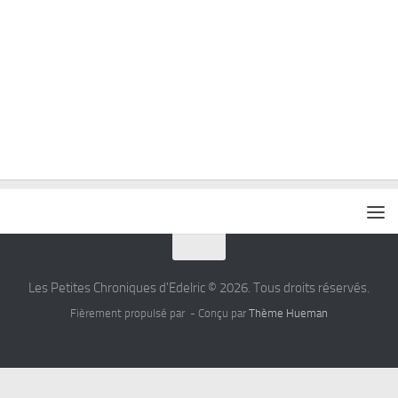
Les Petites Chroniques d'Edelric © 2026. Tous droits réservés.
Fièrement propulsé par
- Conçu par
Thème Hueman