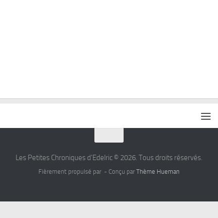
Les Petites Chroniques d'Edelric © 2026. Tous droits réservés.
Fièrement propulsé par
- Conçu par
Thème Hueman