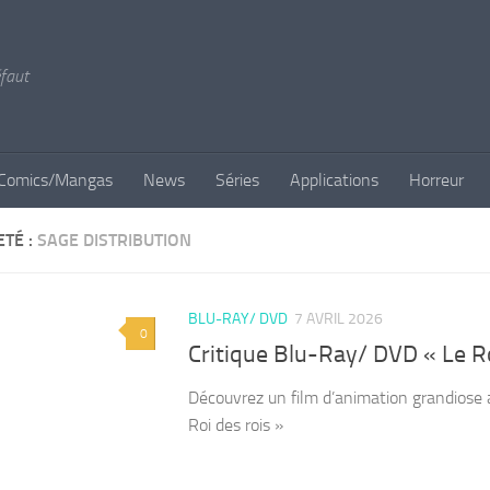
éfaut
Comics/Mangas
News
Séries
Applications
Horreur
ETÉ :
SAGE DISTRIBUTION
BLU-RAY/ DVD
7 AVRIL 2026
0
Critique Blu-Ray/ DVD « Le Ro
Découvrez un film d’animation grandiose a
Roi des rois »