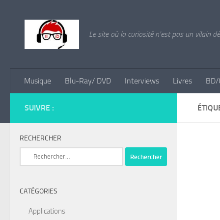
Skip to content
Le site où la curiosité n'est pas un vilain d
Musique
Blu-Ray/ DVD
Interviews
Livres
BD/
SUIVRE :
ÉTIQU
RECHERCHER
Rechercher :
CATÉGORIES
Applications