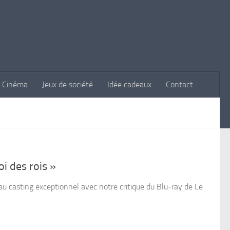
Cinéma
Jeux de société
Idée cadeaux
Contact
i des rois »
u casting exceptionnel avec notre critique du Blu-ray de Le