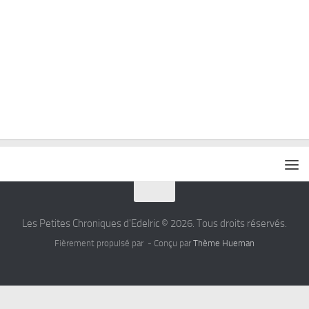
Les Petites Chroniques d'Edelric © 2026. Tous droits réservés.
Fièrement propulsé par
- Conçu par
Thème Hueman