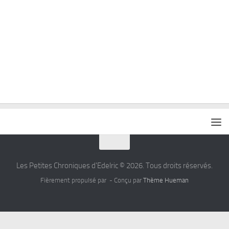
Les Petites Chroniques d'Edelric © 2026. Tous droits réservés.
Fièrement propulsé par
- Conçu par
Thème Hueman