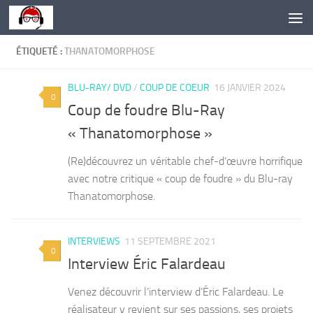
Skip to content
ÉTIQUETÉ :
THANATOMORPHOSE
BLU-RAY/ DVD
/
COUP DE COEUR
16 JANVIER 2024
0
Coup de foudre Blu-Ray
« Thanatomorphose »
(Re)découvrez un véritable chef-d’œuvre horrifique
avec notre critique « coup de foudre » du Blu-ray
Thanatomorphose.
INTERVIEWS
11 SEPTEMBRE 2021
0
Interview Éric Falardeau
Venez découvrir l’interview d’Éric Falardeau. Le
réalisateur y revient sur ses passions, ses projets