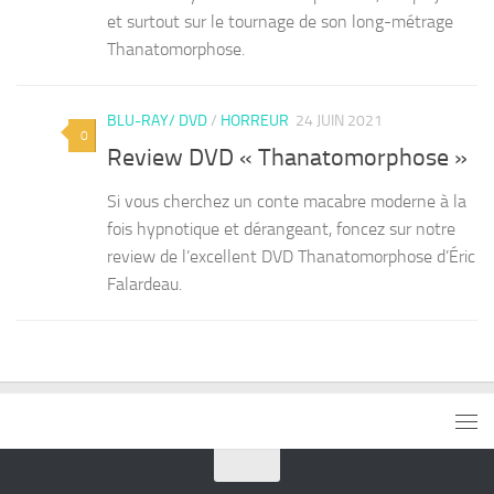
et surtout sur le tournage de son long-métrage
Thanatomorphose.
BLU-RAY/ DVD
/
HORREUR
24 JUIN 2021
0
Review DVD « Thanatomorphose »
Si vous cherchez un conte macabre moderne à la
fois hypnotique et dérangeant, foncez sur notre
review de l’excellent DVD Thanatomorphose d’Éric
Falardeau.