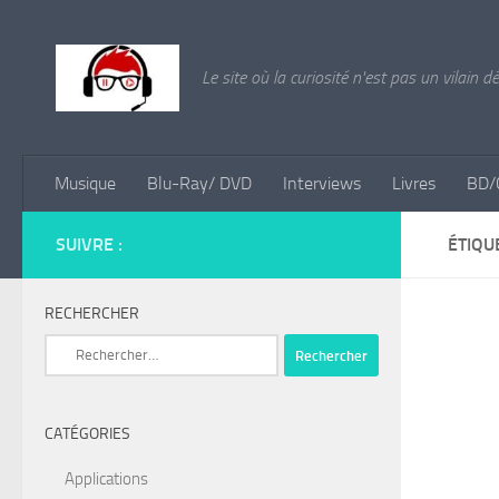
Skip to content
Le site où la curiosité n'est pas un vilain d
Musique
Blu-Ray/ DVD
Interviews
Livres
BD/
SUIVRE :
ÉTIQU
RECHERCHER
Rechercher :
CATÉGORIES
Applications