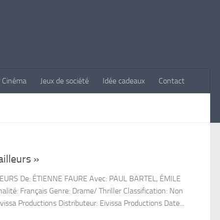
Cinéma
Jeux de société
Idée cadeaux
Contact
illeurs »
ILLEURS De: ÉTIENNE FAURE Avec: PAUL BARTEL, ÉMILE
é: Français Genre: Drame/ Thriller Classification: Non
sa Productions Distributeur: Eivissa Productions Date...