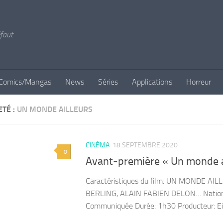
éfaut
Comics/Mangas
News
Séries
Applications
Horreur
ETÉ :
UN MONDE AILLEURS
CINÉMA
18 SEPTEMBRE 2020
0
Avant-première « Un monde a
Caractéristiques du film: UN MONDE A
BERLING, ALAIN FABIEN DELON… Nationalit
Communiquée Durée: 1h30 Producteur: Eivis