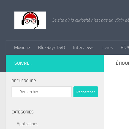
Skip to content
Le site où la curiosité n'est pas un vilain d
Musique
Blu-Ray/ DVD
Interviews
Livres
BD/
SUIVRE :
ÉTIQU
RECHERCHER
Rechercher :
CATÉGORIES
Applications