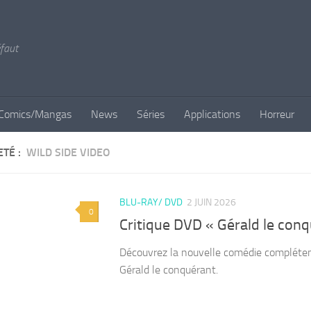
éfaut
Comics/Mangas
News
Séries
Applications
Horreur
ETÉ :
‎ WILD SIDE VIDEO
BLU-RAY/ DVD
2 JUIN 2026
0
Critique DVD « Gérald le con
Découvrez la nouvelle comédie complétem
Gérald le conquérant.