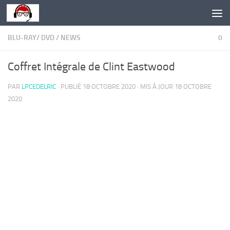
Skip to content
BLU-RAY/ DVD
/
NEWS
0
Coffret Intégrale de Clint Eastwood
PAR
LPCEDELRIC
· PUBLIÉ
18 OCTOBRE 2020
· MIS À JOUR
18 OCTOBRE
2020