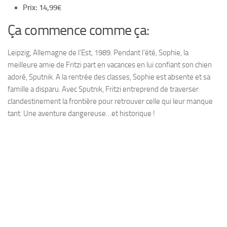
Prix: 14,99€
Ça commence comme ça:
L
eipzig
,
Allemagne de l’Est
, 1989. Pendant l’été,
Sophie
, la
meilleure amie de
Fritzi
part en vacances en lui confiant son chien
adoré,
Sputnik
. A la rentrée des classes,
Sophie
est absente et sa
famille a disparu. Avec
Sputnik
,
Fritzi
entreprend de traverser
clandestinement la frontière pour retrouver celle qui leur manque
tant. Une aventure dangereuse…et historique !