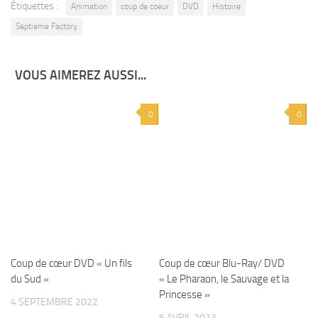
Étiquettes :
Animation
coup de coeur
DVD
Histoire
Septieme Factory
VOUS AIMEREZ AUSSI...
0
0
Coup de cœur DVD « Un fils
Coup de cœur Blu-Ray/ DVD
du Sud »
« Le Pharaon, le Sauvage et la
Princesse »
4 SEPTEMBRE 2022
6 AVRIL 2023