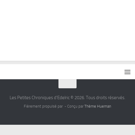
Les Petites Chroniques d'Edelric © 2026. Tous droits réservés.
Fièrement propulsé par
- Conçu par
Thème Hueman