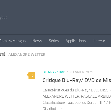
éfaut
Comics/Mangas
News
Séries
Applications
Horreur
ETÉ :
ALEXANDRE WETTER
BLU-RAY/ DVD
18 FÉVRIER 2021
0
Critique Blu-Ray/ DVD de Mi
Caractéristiques du Blu-Ray/ DVD: MISS
ALEXANDRE WETTER, PASCALE ARBILLOT N
Classification: Tous publics Durée: 1h47 
Distributeur:...