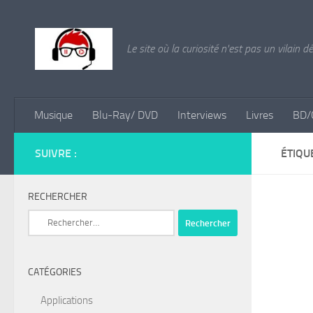
Skip to content
Le site où la curiosité n'est pas un vilain d
Musique
Blu-Ray/ DVD
Interviews
Livres
BD/
SUIVRE :
ÉTIQU
RECHERCHER
Rechercher :
CATÉGORIES
Applications