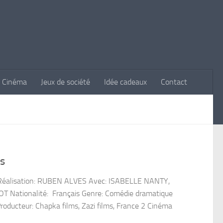
Cinéma
Jeux de société
Idée cadeaux
Contact
ss
 Réalisation: RUBEN ALVES Avec: ISABELLE NANTY,
ationalité: Français Genre: Comédie dramatique
Producteur: Chapka films, Zazi films, France 2 Cinéma