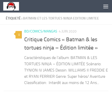
Skip to content
ÉTIQUETÉ :
BATMAN ET LES TORTUES NINJA EDITION LIMITEE
BD/COMICS/MANGAS
4 JUIN 2020
0
Critique Comics « Batman & les
tortues ninja – Édition limitée »
Caractéristiques de l’album: BATMAN & LES
TORTUES NINJA – ÉDITION LIMITÉE Scénario:
TYNION IV JAMES Dessin: WILLIAMS II FREDDIE E
et RYAN FERRIER Genre: Super héros/ Aventure
Classification: Interdit aux moins de 12 Ans...