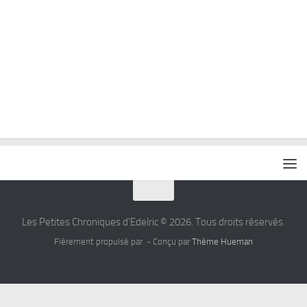
Les Petites Chroniques d'Edelric © 2026. Tous droits réservés.
Fièrement propulsé par
- Conçu par
Thème Hueman