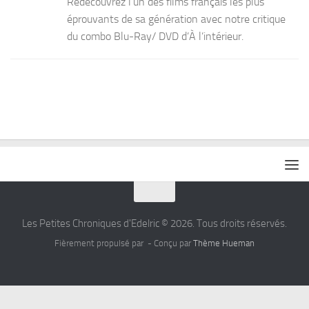
Redécouvrez l’un des films français les plus
éprouvants de sa génération avec notre critique
du combo Blu-Ray/ DVD d’À l’intérieur.
Les Petites Chroniques d'Edelric © 2026. Tous droits réservés.
Fièrement propulsé par
- Conçu par
Thème Hueman