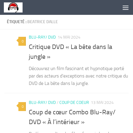
Skip to content
ÉTIQUETÉ :
BEATRICE DALLE
BLU-RAY/ DVD
14 MAI 2024
0
Critique DVD « La bête dans la
jungle »
Découvrez un film fascinant et hypnotique porté
par des acteurs d’exceptions avec notre critique du
DVD de La bête dans la jungle.
BLU-RAY/ DVD
/
COUP DE COEUR
13 MAI 2024
0
Coup de cœur Combo Blu-Ray/
DVD « À l’intérieur »