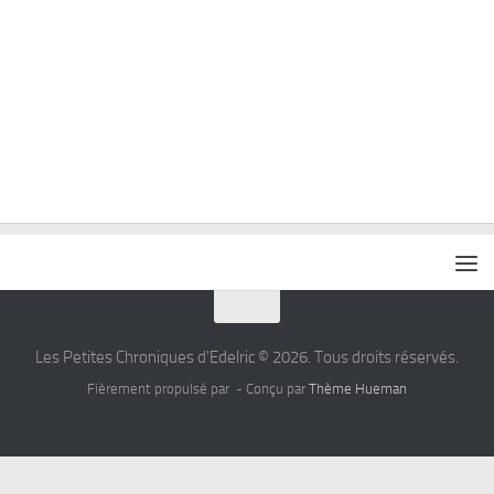
Les Petites Chroniques d'Edelric © 2026. Tous droits réservés.
Fièrement propulsé par
- Conçu par
Thème Hueman