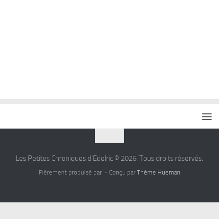
Les Petites Chroniques d'Edelric © 2026. Tous droits réservés.
Fièrement propulsé par
- Conçu par
Thème Hueman