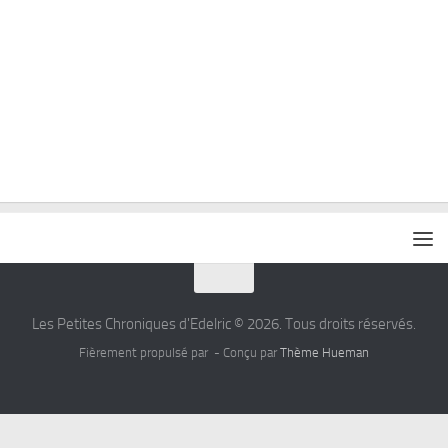
Les Petites Chroniques d'Edelric © 2026. Tous droits réservés.
Fièrement propulsé par
- Conçu par
Thème Hueman