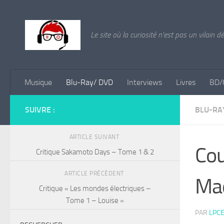
Skip to content
Le site où la curiosité n'est pas un vilain d
Musique
Blu-Ray/ DVD
Interviews
Livres
BD/
SUIVRE :
BLU-RA
ARTICLE SUIVANT
Cou
Critique Sakamoto Days – Tome 1 & 2
ARTICLE PRÉCÉDENT
Mad
Critique « Les mondes électriques –
Tome 1 – Louise »
PAR
LPCE