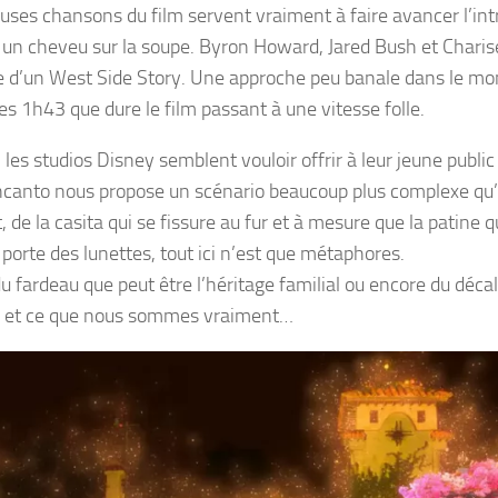
ses chansons du film servent vraiment à faire avancer l’intri
n cheveu sur la soupe.
Byron Howard
,
Jared Bush
et
Charis
e d’un
West Side Story
. Une approche peu banale dans le mon
Les 1h43 que dure le film passant à une vitesse folle.
 les studios
Disney
semblent vouloir offrir à leur jeune public
ncanto
nous propose un scénario beaucoup plus complexe qu’il
, de la
casita
qui se fissure au fur et à mesure que la patine q
l
porte des lunettes, tout ici n’est que métaphores.
u fardeau que peut être l’héritage familial ou encore du déca
s et ce que nous sommes vraiment…