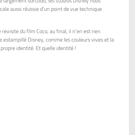
té largement surcoté), les
studios Disney
nous
ale aussi réussie d’un point de vue technique
 revisite du film
Coco
, au final, il n’en est rien.
e estampillé
Disney
, comme les couleurs vives et la
propre identité. Et quelle identité !