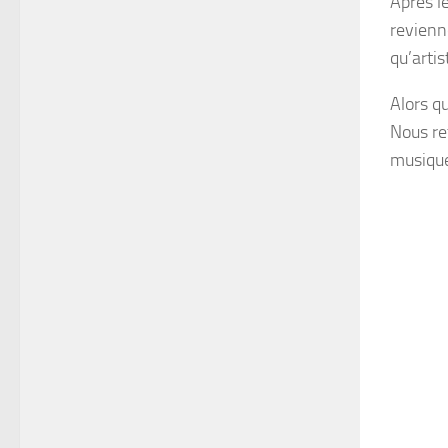
Après 
revienn
qu’artis
Alors q
Nous re
musique