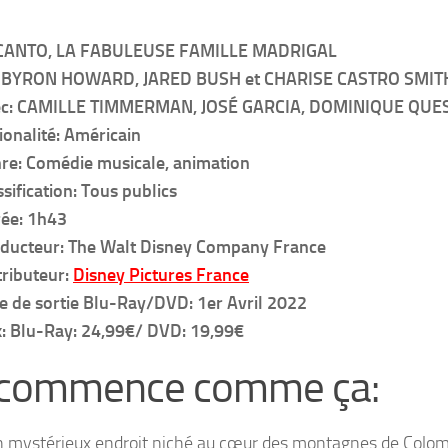
CANTO, LA FABULEUSE FAMILLE MADRIGAL
 BYRON HOWARD, JARED BUSH et CHARISE CASTRO SMIT
ec: CAMILLE TIMMERMAN, JOSÉ GARCIA, DOMINIQUE QU
ionalité: Américain
re: Comédie musicale, animation
ssification: Tous publics
ée: 1h43
ducteur: The Walt Disney Company France
tributeur:
Disney Pictures France
e de sortie Blu-Ray/DVD: 1er Avril 2022
x: Blu-Ray: 24,99€/ DVD: 19,99€
 commence comme ça:
 mystérieux endroit niché au cœur des montagnes de
Colom