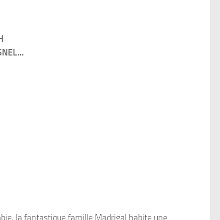
H
ESNEL…
bie
, la fantastique famille
Madrigal
habite une