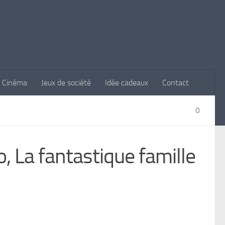
Cinéma
Jeux de société
Idée cadeaux
Contact
0
 La fantastique famille