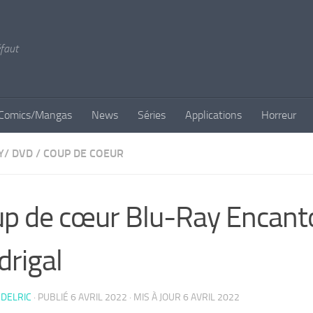
éfaut
Comics/Mangas
News
Séries
Applications
Horreur
Y/ DVD
/
COUP DE COEUR
p de cœur Blu-Ray Encanto,
rigal
DELRIC
· PUBLIÉ
6 AVRIL 2022
· MIS À JOUR
6 AVRIL 2022