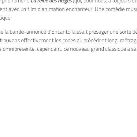
le phénomène
La reine des neiges
(qui, pour nous, a toujours é
ent avec un film d’animation enchanteur. Une comédie music
tique.
ue la bande-annonce d’
Encanto
laissait présager une sorte de
trouvons effectivement les codes du précédent long-métrag
 omniprésente, cependant, ce nouveau
grand classique
à sa 