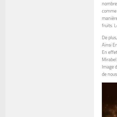
nombreu
comme u
manièr
fruits. 
De plus,
Ainsi
E
En effet
Mirabe
Image d
de nou