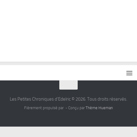
Les Petites Chroniques d'Edelric © 2026. Tous droits réservés.
Fièrement propulsé par
- Conçu par
Thème Hueman